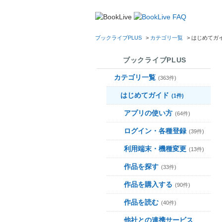
ブックライブPLUS
>
カテゴリ一覧
>
はじめてガ
ブックライブPLUS
カテゴリ一覧
(363件)
はじめてガイド
(1件)
アプリの使い方
(64件)
ログイン・各種登録
(39件)
利用端末・機種変更
(13件)
作品を探す
(33件)
作品を購入する
(90件)
作品を読む
(40件)
他社との連携サービス