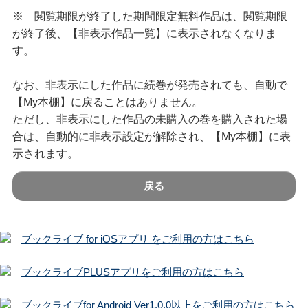
※ 閲覧期限が終了した期間限定無料作品は、閲覧期限
が終了後、【非表示作品一覧】に表示されなくなりま
す。
なお、非表示にした作品に続巻が発売されても、自動で
【My本棚】に戻ることはありません。
ただし、非表示にした作品の未購入の巻を購入された場
合は、自動的に非表示設定が解除され、【My本棚】に表
示されます。
戻る
ブックライブ for iOSアプリ をご利用の方はこちら
ブックライブPLUSアプリをご利用の方はこちら
ブックライブfor Android Ver1.0.0以上をご利用の方はこちら