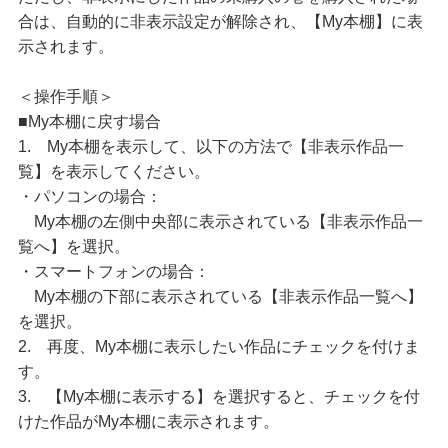
合は、自動的に非表示設定が解除され、【My本棚】に表
示されます。
＜操作手順＞
■My本棚に戻す場合
1. My本棚を表示して、以下の方法で【非表示作品一
覧】を表示してください。
・パソコンの場合：
My本棚の左側中央部に表示されている【非表示作品一
覧へ】を選択。
・スマートフォンの場合：
My本棚の下部に表示されている【非表示作品一覧へ】
を選択。
2. 再度、My本棚に表示したい作品にチェックを付けま
す。
3. 【My本棚に表示する】を選択すると、チェックを付
けた作品がMy本棚に表示されます。