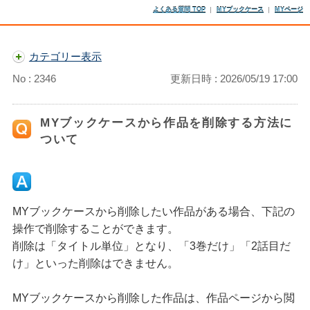
よくある質問 TOP
MYブックケース
MYページ
カテゴリー表示
No : 2346
更新日時 : 2026/05/19 17:00
MYブックケースから作品を削除する方法に
ついて
MYブックケースから削除したい作品がある場合、下記の
操作で削除することができます。
削除は「タイトル単位」となり、「3巻だけ」「2話目だ
け」といった削除はできません。
MYブックケースから削除した作品は、作品ページから閲