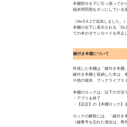
本棚部分を下に引っ張ってか
端末間同期をオンにしている
（Ver3.6.1で追加しました。
本棚の右下に表示される「D
ての本のダウンロードを停止
鍵付き本棚について
作成した本棚は「鍵付き本棚
鍵付き本棚と収納した本は、
※他の端末、ブックライブス
本棚のロックは、以下の方法
・アプリを終了
・【設定】の【本棚ロック】
ロックの解除には、「鍵付き
（鍵番号を忘れた場合は、再