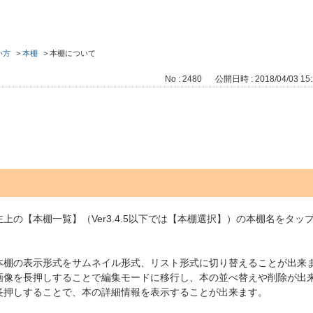
い方
>
本棚
>
本棚について
No : 2480
公開日時 : 2018/04/03 15:
上の【本棚一覧】（Ver3.4.5以下では【本棚選択】）の本棚名をタ
本棚の表示形式をサムネイル形式、リスト形式に切り替えることが出来
画像を長押しすることで編集モードに移行し、本の並べ替えや削除が出
長押しすることで、本の詳細情報を表示することが出来ます。