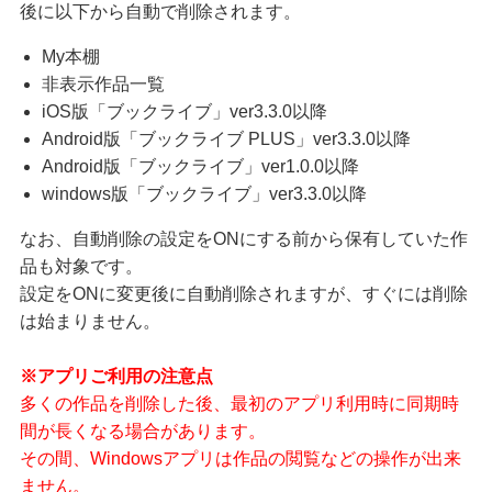
後に以下から自動で削除されます。
My本棚
非表示作品一覧
iOS版「ブックライブ」ver3.3.0以降
Android版「ブックライブ PLUS」ver3.3.0以降
Android版「ブックライブ」ver1.0.0以降
windows版「ブックライブ」ver3.3.0以降
なお、自動削除の設定をONにする前から保有していた作
品も対象です。
設定をONに変更後に自動削除されますが、すぐには削除
は始まりません。
※アプリご利用の注意点
多くの作品を削除した後、最初のアプリ利用時に同期時
間が長くなる場合があります。
その間、Windowsアプリは作品の閲覧などの操作が出来
ません。