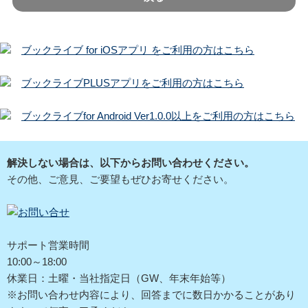
ブックライブ for iOSアプリ をご利用の方はこちら
ブックライブPLUSアプリをご利用の方はこちら
ブックライブfor Android Ver1.0.0以上をご利用の方はこちら
解決しない場合は、以下からお問い合わせください。
その他、ご意見、ご要望もぜひお寄せください。
サポート営業時間
10:00～18:00
休業日：土曜・当社指定日（GW、年末年始等）
※お問い合わせ内容により、回答までに数日かかることがあり