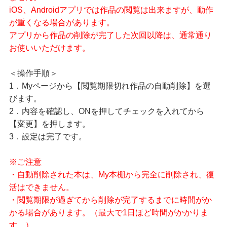
iOS、Androidアプリでは作品の閲覧は出来ますが、動作
が重くなる場合があります。
アプリから作品の削除が完了した次回以降は、通常通り
お使いいただけます。
＜操作手順＞
1．Myページから【閲覧期限切れ作品の自動削除】を選
びます。
2．内容を確認し、ONを押してチェックを入れてから
【変更】を押します。
3．設定は完了です。
※ご注意
・自動削除された本は、My本棚から完全に削除され、復
活はできません。
・閲覧期限が過ぎてから削除が完了するまでに時間がか
かる場合があります。（最大で1日ほど時間がかかりま
す。）