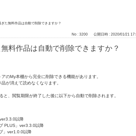
過ぎた無料作品は自動で削除できますか？
No : 3200
公開日時 : 2020/01/21 17:
た無料作品は自動で削除できますか？
トアのMy本棚から完全に削除できる機能があります。
作品が消えて読めなくなります。
すると、閲覧期限が終了した後に以下から自動で削除されます。
r3.3.0以降
 PLUS」ver3.3.0以降
」ver1.0.0以降