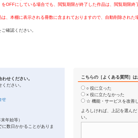
をOFFにしている場合でも、閲覧期限が終了した作品は、閲覧期限終了
品は、本棚に表示される冊数に含まれておりますので、自動削除された
をご確認ください。
こちらの［よくある質問］は
合わせください。
せください。
○ 役に立った
× 役に立たなかった
☆ 機能・サービスを改善
よろしければ、上記を選んだ
い。
年末年始等）
でに数日かかることがありま