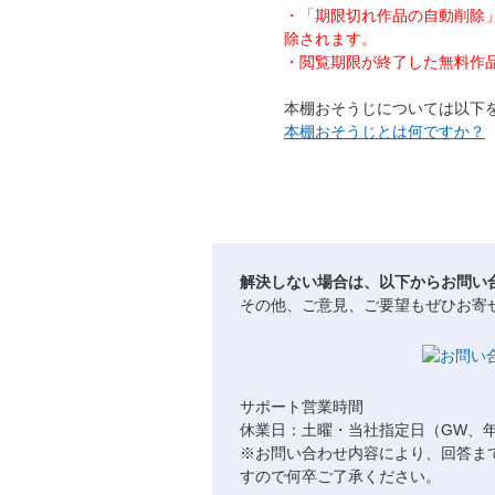
・「期限切れ作品の自動削除」
除されます。
・閲覧期限が終了した無料作
本棚おそうじについては以下
本棚おそうじとは何ですか？
解決しない場合は、以下からお問い
その他、ご意見、ご要望もぜひお寄
サポート営業時間
休業日：土曜・当社指定日（GW、
※お問い合わせ内容により、回答ま
すので何卒ご了承ください。