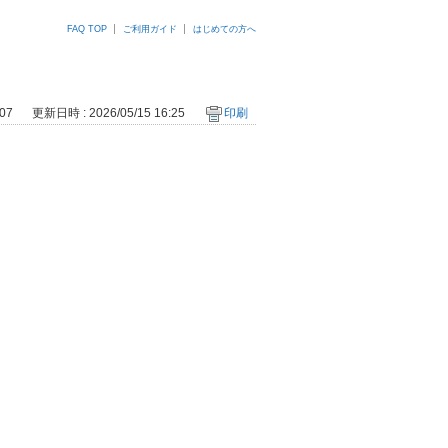
FAQ TOP
ご利用ガイド
はじめての方へ
07
更新日時 : 2026/05/15 16:25
印刷