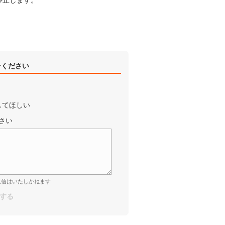
停止します。
せください
してほしい
さい
返信はいたしかねます