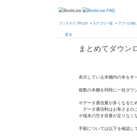
ブックライブPLUS
>
カテゴリ一覧
>
アプリの使
戻る
まとめてダウン
表示している本棚内の本をす
複数の本棚を同時に一括ダウ
※データ通信量が多くなるため
データ通信料はお客さまのご
※端末の空き容量が足りなく
手順については以下を確認し