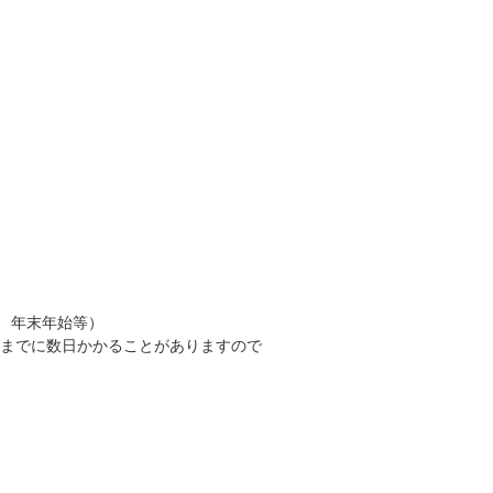
、年末年始等）
答までに数日かかることがありますので