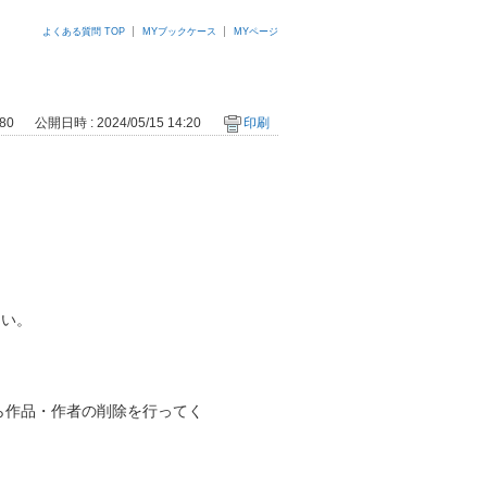
よくある質問 TOP
MYブックケース
MYページ
780
公開日時 : 2024/05/15 14:20
印刷
さい。
ら作品・作者の削除を行ってく