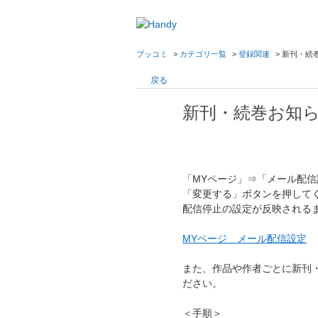
ブッコミ
>
カテゴリ一覧
>
登録関連
>
新刊・続
戻る
新刊・続巻お知
「MYページ」⇒「メール配
「変更する」ボタンを押して
配信停止の設定が反映されるま
MYページ メール配信設定
また、作品や作者ごとに新刊
ださい。
＜手順＞