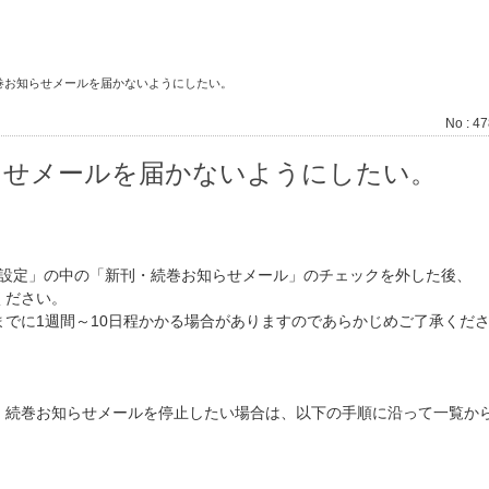
巻お知らせメールを届かないようにしたい。
No : 4
らせメールを届かないようにしたい。
信設定」の中の「新刊・続巻お知らせメール」のチェックを外した後、
ください。
でに1週間～10日程かかる場合がありますのであらかじめご了承くだ
・続巻お知らせメールを停止したい場合は、以下の手順に沿って一覧か