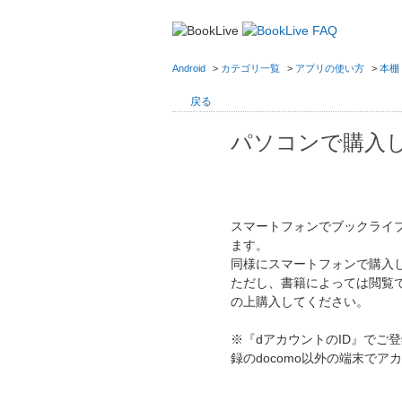
Android
>
カテゴリ一覧
>
アプリの使い方
>
本棚
戻る
パソコンで購入
スマートフォンでブックライ
ます。
同様にスマートフォンで購入
ただし、書籍によっては閲覧
の上購入してください。
※『dアカウントのID』でご
録のdocomo以外の端末で