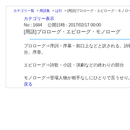
カテゴリ一覧
>
用語集
>
は行
>
[用語]プロローグ・エピローグ・モノロ
カテゴリー表示
No : 1684
公開日時 : 2017/02/17 00:00
[用語]プロローグ・エピローグ・モノローグ
プロローグ⇒序詞・序幕・前口上などと訳される。詩
分。序章。
エピローグ⇒詩歌・小説・演劇などの終わりの部分
モノローグ⇒登場人物が相手なしにひとりで言うせり
戻る