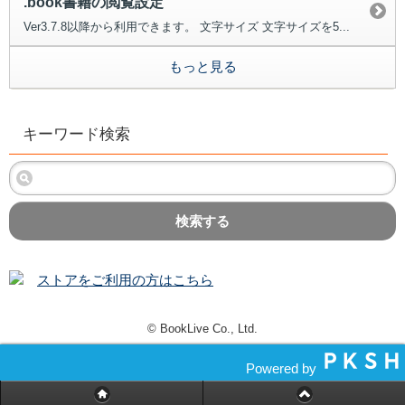
.book書籍の閲覧設定
Ver3.7.8以降から利用できます。 文字サイズ 文字サイズを5...
もっと見る
キーワード検索
検索する
ストアをご利用の方はこちら
© BookLive Co., Ltd.
Powered by