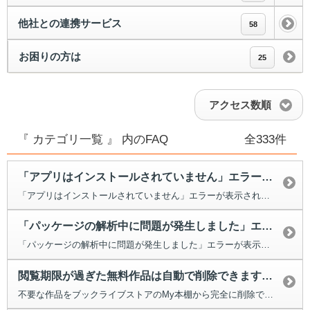
他社との連携サービス
58
お困りの方は
25
アクセス数順
『 カテゴリ一覧 』 内のFAQ
全333件
「アプリはインストールされていません」エラーが表示され、Androidアプ...
「アプリはインストールされていません」エラーが表示された場合、以下の方...
「パッケージの解析中に問題が発生しました」エラーが表示され、Android...
「パッケージの解析中に問題が発生しました」エラーが表示された場合、以下の方...
閲覧期限が過ぎた無料作品は自動で削除できますか？
不要な作品をブックライブストアのMy本棚から完全に削除できる機能が...