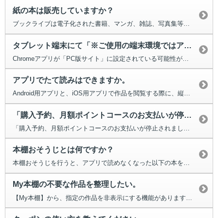
紙の本は販売していますか？
ブックライブは電子化された書籍、マンガ、雑誌、写真集等を取り扱う電子書...
タブレット端末にて「※ご使用の端末環境ではアプリをご利用できません」と表示...
Chromeアプリが「PC版サイト」に設定されている可能性があります。...
アプリでたて読みはできますか。
Android用アプリと、iOS用アプリで作品を閲覧する際に、縦読...
「購入予約、月額ポイントコースのお支払いが停止されました」というメールが届いた。
「購入予約、月額ポイントコースのお支払いが停止されました」というメールは、...
本棚おそうじとは何ですか？
本棚おそうじを行うと、アプリで読めなくなった以下の本をアプリから削除す...
My本棚の不要な作品を整理したい。
【My本棚】から、指定の作品を非表示にする機能がありますので、...