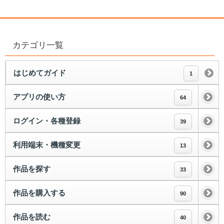
カテゴリ一覧
はじめてガイド
1
アプリの使い方
64
ログイン・各種登録
39
利用端末・機種変更
13
作品を探す
33
作品を購入する
90
作品を読む
40