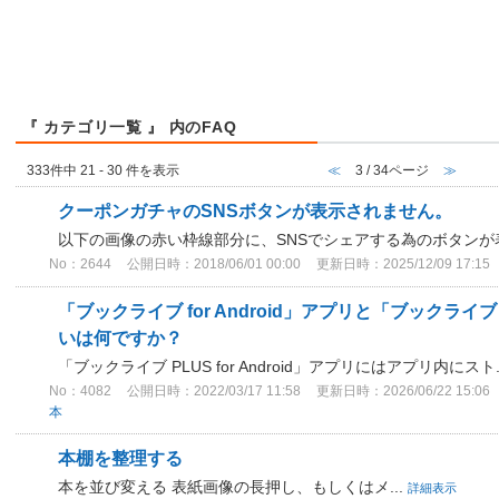
『 カテゴリ一覧 』 内のFAQ
333件中 21 - 30 件を表示
≪
3 / 34ページ
≫
クーポンガチャのSNSボタンが表示されません。
以下の画像の赤い枠線部分に、SNSでシェアする為のボタンが表
No：2644
公開日時：2018/06/01 00:00
更新日時：2025/12/09 17:15
「ブックライブ for Android」アプリと「ブックライブ PL
いは何ですか？
「ブックライブ PLUS for Android」アプリにはアプリ内にスト.
No：4082
公開日時：2022/03/17 11:58
更新日時：2026/06/22 15:06
本
本棚を整理する
本を並び変える 表紙画像の長押し、もしくはメ...
詳細表示