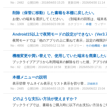
No：2482
公開日時：2018/04/03 15:25
更新日時：2026/04/30 11:14
削除（保管に移動）した書籍を本棚に戻したい。
お使いの端末を選択してください。 （別端末の回答は、端末
No：1309
公開日時：2016/03/23 09:38
カテゴリー：
本棚
ウィザード
Android15以上で夜間モードの設定ができない（Ver3.
夜間モードでは「他のアプリの上に重ねて表示」設定の権限許可
No：4956
公開日時：2025/05/12 11:58
カテゴリー：
その他機能・操
機種変更や買い替えで、使用していた端末を廃棄した
ブックライブアプリから利用端末の解除を行った後、アプリの削
No：62
公開日時：2016/01/18 18:58
更新日時：2026/05/20 17:31
本棚メニューの説明
表示切替 サムネイル表示とリスト表示を切り替...
詳細表示
No：2485
公開日時：2018/04/03 15:25
更新日時：2026/06/22 15:04
どのような支払い方法が使えますか？
ブックライブでは、書籍をご購入時に以下のお支払い方法をご利