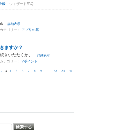
全般
ウィザードFAQ
...
詳細表示
カテゴリー：
アプリの基
きますか？
きいただくか、...
詳細表示
カテゴリー：
Vポイント
2
3
4
5
6
7
8
9
…
33
34
≫