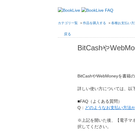
カテゴリ一覧
>
作品を購入する
>
各種お支払い方
戻る
BitCashやWe
BitCashやWebMoney
詳しい使い方については、以
■FAQ（よくある質問）
Q：
どのようなお支払い方法
※上記を開いた後、【電子マネー（W
択してください。