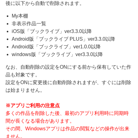
後に以下から自動で削除されます。
My本棚
非表示作品一覧
iOS版「ブックライブ」ver3.3.0以降
Android版「ブックライブ PLUS」ver3.3.0以降
Android版「ブックライブ」ver1.0.0以降
windows版「ブックライブ」ver3.3.0以降
なお、自動削除の設定をONにする前から保有していた作
品も対象です。
設定をONに変更後に自動削除されますが、すぐには削除
は始まりません。
※アプリご利用の注意点
多くの作品を削除した後、最初のアプリ利用時に同期時
間が長くなる場合があります。
その間、Windowsアプリは作品の閲覧などの操作が出来
ません。