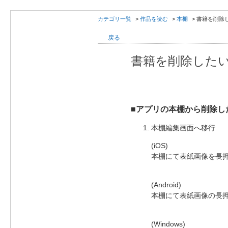
カテゴリ一覧
>
作品を読む
>
本棚
>
書籍を削除
戻る
書籍を削除した
■アプリの本棚から削除し
本棚編集画面へ移行
(iOS)
本棚にて表紙画像を長
(Android)
本棚にて表紙画像の長
(Windows)