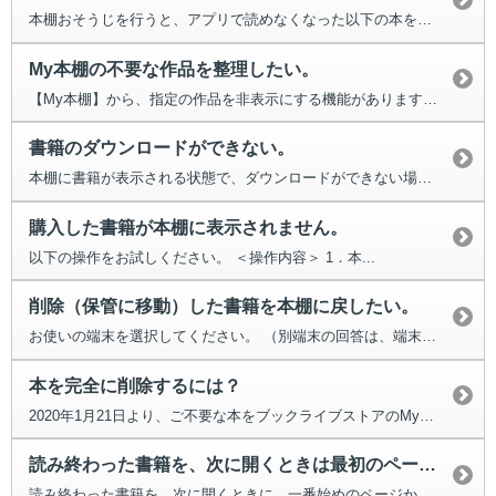
本棚おそうじを行うと、アプリで読めなくなった以下の本をアプリから削除す...
My本棚の不要な作品を整理したい。
【My本棚】から、指定の作品を非表示にする機能がありますので、...
書籍のダウンロードができない。
本棚に書籍が表示される状態で、ダウンロードができない場合は、 以下の...
購入した書籍が本棚に表示されません。
以下の操作をお試しください。 ＜操作内容＞ 1．本...
削除（保管に移動）した書籍を本棚に戻したい。
お使いの端末を選択してください。 （別端末の回答は、端末名を再選択）
本を完全に削除するには？
2020年1月21日より、ご不要な本をブックライブストアのMy本棚から完全...
読み終わった書籍を、次に開くときは最初のページから開くようにできますか。
読み終わった書籍を、次に開くときに、一番始めのページから開く設定があり...