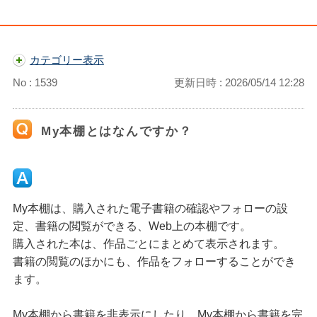
カテゴリー表示
No : 1539
更新日時 : 2026/05/14 12:28
My本棚とはなんですか？
My本棚は、購入された電子書籍の確認やフォローの設
定、書籍の閲覧ができる、Web上の本棚です。
購入された本は、作品ごとにまとめて表示されます。
書籍の閲覧のほかにも、作品をフォローすることができ
ます。
My本棚から書籍を非表示にしたり、My本棚から書籍を完