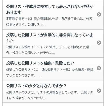
公開リスト作成時に検索しても表示されない作品が
あります
期間限定無料・試し読み増量版の作品、配信終了作品は、検索
に表示されず、公開リスト...
投稿した公開リストが自動的に非公開になっていま
した
公開リスト投稿ガイドラインに違反していると判断された場
合、投稿した公開リストが予告な...
投稿した公開リストを編集・削除したい
投稿した公開リストは、【My公開リスト一覧】から編集・削除
することができます。 ...
公開リストのタグとはなんですか？
公開リストのタグは、リストの属性を示しています。 公開リス
トの作成者が、タグの一覧...